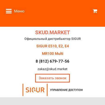
Меню
❆
*
❅
.
*
SKUD.MARKET
.
❄
❅
❄
❅
Официальный дистрибьютор SIGUR
❄
❅
❅
SIGUR E510, E2, E4
❆
*
MR100 Multi
❄
.
❅
8 (812) 679-77-56
❄
*
❅
zakaz@skud.market
❆
.
Заказать звонок
❅
❅
❄
.
.
*