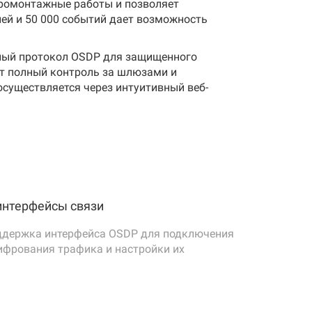
тромонтажные работы и позволяет
ки.
лей и 50 000 событий дает возможность
 III «Требования к функциональным
нтября 2016 г. № 969.
нный протокол OSDP для защищенного
ют полный контроль за шлюзами и
осуществляется через интуитивный веб-
ния нескольких контроллеров к одному
нтерфейсы связи
фа, подключенного к контроллерам.
ддержка интерфейса OSDP для подключения
ифрования трафика и настройки их