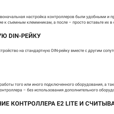
ка TH35
рвоначальная настройка контроллеров были удобными и п
х60 мм
е к съемным клеммникам, а после – просто вставьте их в
Ю DIN-РЕЙКУ
ройство на стандартную DIN-рейку вместе с другим сопу
работы того или иного подключенного оборудования, а та
онтроллера – без использования дополнительного оборуд
Е КОНТРОЛЛЕРА E2 LITE И СЧИТЫВА