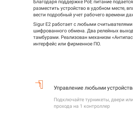
Благодаря поддержке PoE питание подается
курьерская доставка – специализиров
разместить устройство в удобном месте, вп
Sigur полностью удовлетворяет требования
Интерфейс связи
Ethernet
вести подробный учет рабочего времени да
Вы можете не сомневаться в том, что все 
свойствам технических систем и средств ко
Sigur E2 работает с любыми считывателям
Описание и презентация контроллера Sigur 
OSDP
шифрованного обмена. Два релейных выход
Интерфейс считывателей
Wiegand
тамбурами. Реализован механизм «Антипасс
Clock & 
интерфейс или фирменное ПО.
до 4 по
Количество считывателей
до 2 по
Двухпр
Подключение к пожарной
шлейфу
Управление любыми устройст
сигнализации
Сигнал
Подключайте турникеты, двери или
прохода на 1 контроллер
Подключение шлейфа охранной
1 двух
сигнализации
до 5 да
Подключение датчиков