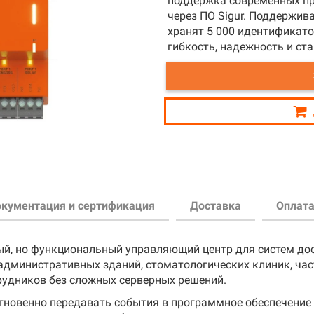
поддержка современных пр
через ПО Sigur. Поддержив
хранят 5 000 идентификатор
гибкость, надежность и ст
кументация и сертификация
Доставка
Оплат
тный, но функциональный управляющий центр для систем до
мфорту клиентов, поэтому заранее позаботилась об услов
ть оплату оптимальным для них способом, поэтому предла
административных зданий, стоматологических клиник, част
неджеры перед отправкой продукции предоставят вам банк
ие
рудников без сложных серверных решений.
 остались какие-либо вопросы? Мы подробно ответим на н
и о дне и времени приезда, а также прибыть по предоста
ям технического регламента Таможенного союза: ТР ТС 020
 нас налажено сотрудничество с надежными фирмами, поэ
мгновенно передавать события в программное обеспечение
чек (двери, турникеты, ворота или шлагбаумы)