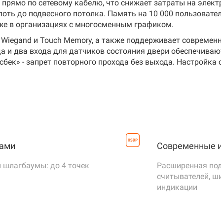
 прямо по сетевому кабелю, что снижает затраты на элек
анные службы в кратчайшие сроки осуществляют перевоз
лоть до подвесного потолка. Память на 10 000 пользовате
м к функциональным свойствам системы согласно разделу
же в организациях с многосменным графиком.
договоренности будут тщательно соблюдены.
нтроля доступа» постановления Правительства РФ от 26 се
и Wiegand и Touch Memory, а также поддерживает совреме
E2:
Sigur_E2.pdf
а и два входа для датчиков состояния двери обеспечива
 различной битности (26, 34, 36, 37, 42, 58)
бек» - запрет повторного прохода без выхода. Настройка 
Data (Omron 5 bit, Magstripe Track II)
 OSDP
 Wiegand
оводная линия, гальванически развязанная для подключе
 пожарной сигнализации.
вами
Современные и
изация при срабатывании должна обеспечить разрыв шлей
 шлагбаумы: до 4 точек
Расширенная по
считывателей, ш
проводная линия
индикации
тчиков