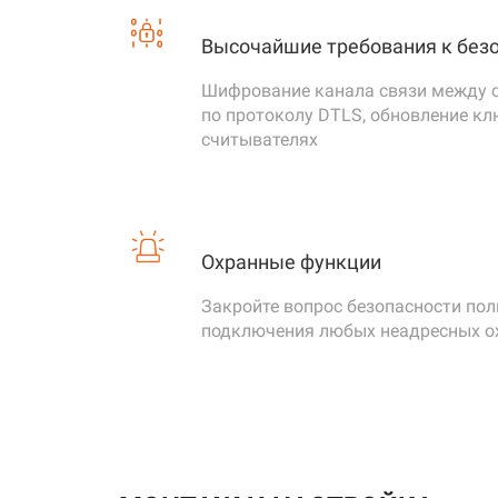
открыты
Высочайшие требования к без
Напряжение питания
10...15 
Шифрование канала связи между 
по протоколу DTLS, обновление кл
Потребляемый ток
не боле
считывателях
Потребляемая мощность:
не боле
Защита
Охранные функции
Цепи защиты контроллер
Полная 
Защита
Закройте вопрос безопасности по
подключения любых неадресных о
Класс защиты
IP20
Температурный режим
от -40 
Материал корпуса
ABS-пл