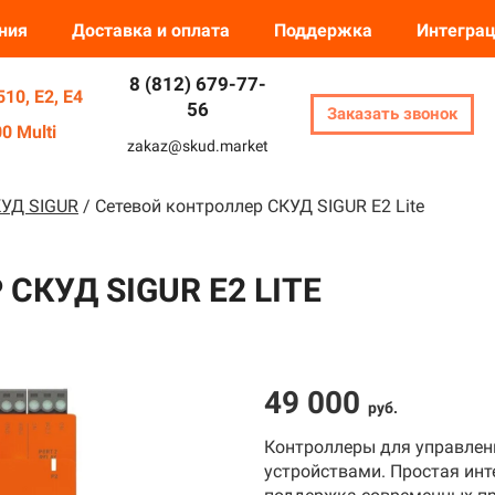
*
ния
Доставка и оплата
Поддержка
Интегра
❅
8 (812) 679-77-
❄
10, E2, E4
56
*
Заказать звонок
❅
❄
0 Multi
zakaz@skud.market
❆
❄
КУД SIGUR
/
Сетевой контроллер СКУД SIGUR E2 Lite
СКУД SIGUR E2 LITE
49 000
руб.
Контроллеры для управле
устройствами. Простая инт