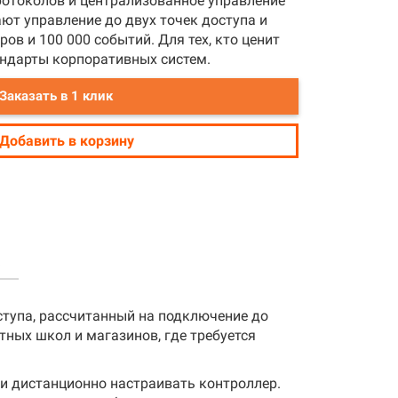
отоколов и централизованное управление
ают управление до двух точек доступа и
ов и 100 000 событий. Для тех, кто ценит
андарты корпоративных систем.
Заказать в 1 клик
Добавить в корзину
а
ступа, рассчитанный на подключение до
иях получения ими заказанной продукции.
гаем наиболее удобные варианты. Итак,
ных школ и магазинов, где требуется
овские реквизиты, а вы перечислите на
их в телефонном режиме.
вленному адресу;
/2011
тому вам просто потребуется выбрать
 и дистанционно настраивать контроллер.