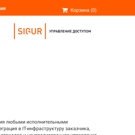
ция
Корзина (0)
❆
❅
.
ния любыми исполнительными
еграция в IT-инфраструктуру заказчика,