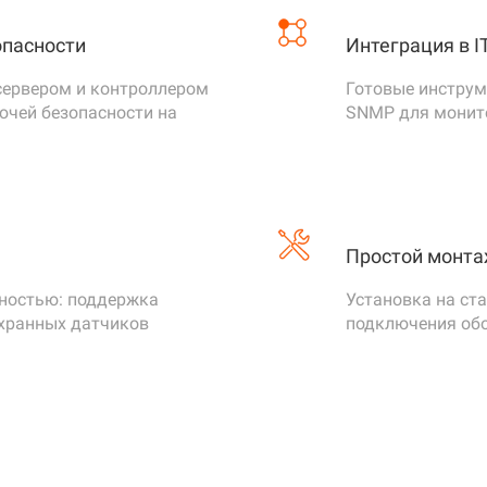
й коллектор, сухой контакт
опасности
Интеграция в I
В
сервером и контроллером
Готовые инструм
ючей безопасности на
SNMP для монит
е 250 мА
е 3,75 Вт
 от перенапряжения и переполюсовки.
Простой монта
гальваническая развязка линии Ethernet.
 всех входных и выходных интерфейсов от от перегрузок
лностью: поддержка
Установка на ст
хранных датчиков
подключения обо
до +50°C
астик