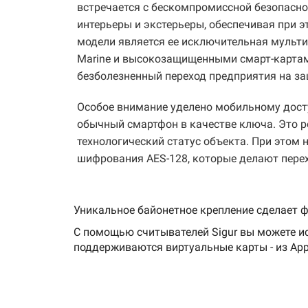
Характеристика
Зн
встречается с бескомпромиссной безопасно
Итак, допускаются следующие варианты:
допускается безналичный расчет – наши ме
интерьеры и экстерьеры, обеспечивая при 
расчетный счет определенную сумму. У вас
Cчитыватели Sigur
соответствуют стандарту
самовывоз – нужно договориться с нами
Габаритные размеры без учёта кабеля
90
модели является ее исключительная мульт
037/2016 «Об ограничении применения опас
отправка транспортной компанией – у 
Marine и высокозащищенными смарт-картами
Sigur полностью удовлетворяет требования
Напряжение питания
оптимальную;
от
безболезненный переход предприятия на 
свойствам технических систем и средств ко
курьерская доставка – специализиров
Особое внимание уделено мобильному досту
Потребляемый ток, не более
13
обычный смартфон в качестве ключа. Это р
Вы можете не сомневаться в том, что все 
технологический статус объекта. При этом
Mi
шифрования AES-128, которые делают пере
Pl
Бе
Тип идентификаторов
UI
"A
Уникальное байонетное крепление сделает 
Вс
С помощью считывателей Sigur вы можете и
поддерживаются виртуальные карты - из Appl
Интерфейс связи с контроллером
Wi
Дальность чтения карт
До