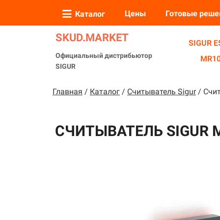
❆
Цены
Готовые реше
Каталог
SKUD.MARKET
SIGUR E5
❅
Официальный дистрибьютор
MR10
SIGUR
❆
❄
Главная
/
Каталог
/
Считыватель Sigur
/
Счит
*
.
СЧИТЫВАТЕЛЬ SIGUR 
❆
.
❄