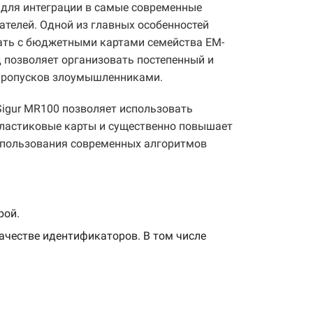
 для интеграции в самые современные
овские реквизиты, а вы перечислите на
ателей. Одной из главных особенностей
их в телефонном режиме.
еских средств», а также стандарту ТР ЕАЭС
ленному адресу;
ать с бюджетными картами семейства EM-
ки».
ому вам просто потребуется выбрать
д позволяет организовать постепенный и
 III «Требования к функциональным
 пропусков злоумышленниками.
нтября 2016 г. № 969.
и.
Sigur MR100 позволяет использовать
пластиковые карты и существенно повышает
использования современных алгоритмов
защищенные режимы SL1 и SL3 семейства Mifare
име чтения UID при наличии статического
ic или Plus, соответствующей документу
рой.
ID.
ачестве идентификаторов. В том числе