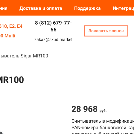
ния
Доставка и оплата
Поддержка
Интегра
8 (812) 679-77-
.
❅
10, E2, E4
56
Заказать звонок
.
0 Multi
zakaz@skud.market
.
ыватель Sigur MR100
❅
MR100
28 968
руб.
Считыватель в модификаци
PAN-номера банковской кар