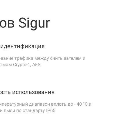
в Sigur
равления индикацией (при подключении
елей по OSDP)
 идентификация
вание трафика между считывателем и
тмам Crypto-1, AES
ость использования
пературный диапазон вплоть до - 40 °C и
и пыли по стандарту IP65