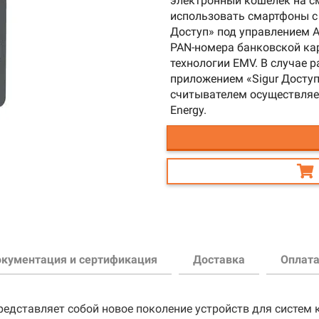
электронный кошелёк на с
использовать смартфоны с
Доступ» под управлением A
PAN-номера банковской ка
технологии EMV. В случае 
приложением «Sigur Досту
считывателем осуществляет
Energy.
кументация и сертификация
Доставка
Оплат
едставляет собой новое поколение устройств для систем к
мфорту клиентов, поэтому заранее позаботилась об услов
ть оплату оптимальным для них способом, поэтому предла