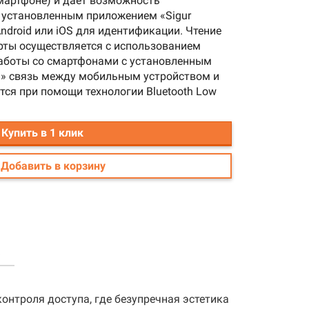
мартфоне) и даёт возможность
 установленным приложением «Sigur
ndroid или iOS для идентификации. Чтение
рты осуществляется с использованием
работы со смартфонами с установленным
п» связь между мобильным устройством и
ся при помощи технологии Bluetooth Low
Купить в 1 клик
Добавить в корзину
а
онтроля доступа, где безупречная эстетика
иях получения ими заказанной продукции.
гаем наиболее удобные варианты. Итак,