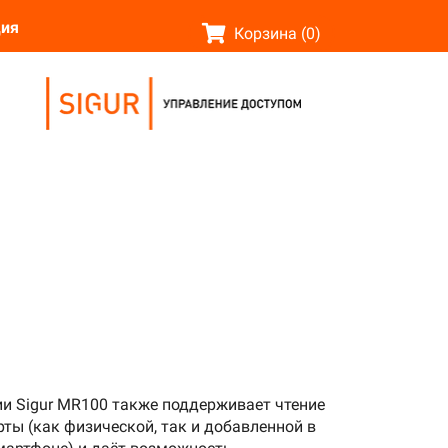
❆
ция
Корзина (0)
❅
.
.
.
.
❄
❄
*
❅
❅
❆
❄
и Sigur MR100 также поддерживает чтение
ты (как физической, так и добавленной в