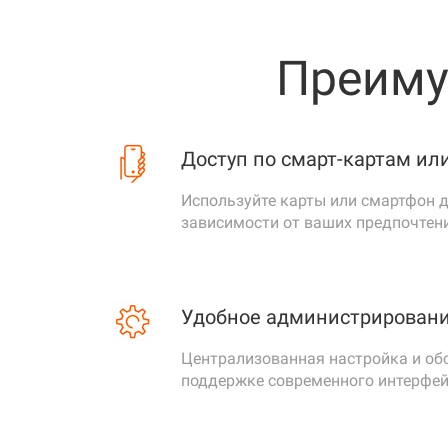
Дальность чтения смартфонов
До
Преиму
RG
Ши
Индикация
сч
Уп
Доступ по смарт-картам ил
Используйте карты или смартфон 
Класс защиты
IP 
зависимости от ваших предпочтен
Рабочая температура
От
Удобное администрирован
Вс
Да
Средства диагностики
Централизованная настройка и об
Да
поддержке современного интерфей
Оц